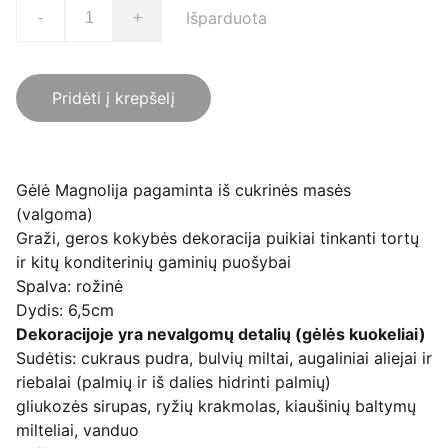
Išparduota
-
+
Pridėti į krepšelį
Gėlė Magnolija pagaminta iš cukrinės masės
(valgoma)
Graži, geros kokybės dekoracija puikiai tinkanti tortų
ir kitų konditerinių gaminių puošybai
Spalva: rožinė
Dydis: 6,5cm
Dekoracijoje yra nevalgomų detalių (gėlės kuokeliai)
Sudėtis: cukraus pudra, bulvių miltai, augaliniai aliejai ir
riebalai (palmių ir iš dalies hidrinti palmių)
gliukozės sirupas, ryžių krakmolas, kiaušinių baltymų
milteliai, vanduo