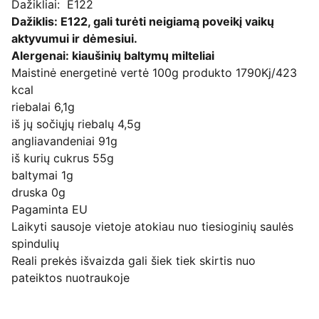
Dažikliai: E122
Dažiklis: E122, gali turėti neigiamą poveikį vaikų
aktyvumui ir dėmesiui.
Alergenai: kiaušinių baltymų milteliai
Maistinė energetinė vertė 100g produkto 1790Kj/423
kcal
riebalai 6,1g
iš jų sočiųjų riebalų 4,5g
angliavandeniai 91g
iš kurių cukrus 55g
baltymai 1g
druska 0g
Pagaminta EU
Laikyti sausoje vietoje atokiau nuo tiesioginių saulės
spindulių
Reali prekės išvaizda gali šiek tiek skirtis nuo
pateiktos nuotraukoje