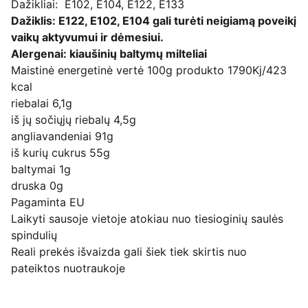
Dažikliai: E102, E104, E122, E133
Dažiklis: E122, E102, E104 gali turėti neigiamą poveikį
vaikų aktyvumui ir dėmesiui.
Alergenai: kiaušinių baltymų milteliai
Maistinė energetinė vertė 100g produkto 1790Kj/423
kcal
riebalai 6,1g
iš jų sočiųjų riebalų 4,5g
angliavandeniai 91g
iš kurių cukrus 55g
baltymai 1g
druska 0g
Pagaminta EU
Laikyti sausoje vietoje atokiau nuo tiesioginių saulės
spindulių
Reali prekės išvaizda gali šiek tiek skirtis nuo
pateiktos nuotraukoje