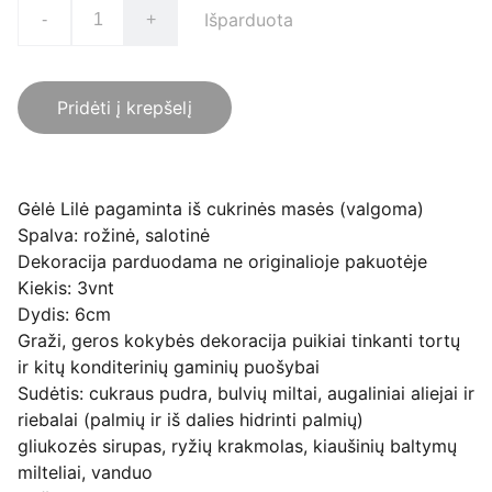
Išparduota
-
+
Pridėti į krepšelį
Gėlė Lilė pagaminta iš cukrinės masės (valgoma)
Spalva: rožinė, salotinė
Dekoracija parduodama ne originalioje pakuotėje
Kiekis: 3vnt
Dydis: 6cm
Graži, geros kokybės dekoracija puikiai tinkanti tortų
ir kitų konditerinių gaminių puošybai
Sudėtis: cukraus pudra, bulvių miltai, augaliniai aliejai ir
riebalai (palmių ir iš dalies hidrinti palmių)
gliukozės sirupas, ryžių krakmolas, kiaušinių baltymų
milteliai, vanduo