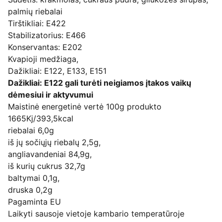
palmių riebalai
Tirštikliai: E422
Stabilizatorius: E466
Konservantas: E202
Kvapioji medžiaga,
Dažikliai: E122, E133, E151
Dažikliai: E122 gali turėti neigiamos įtakos vaikų
dėmesiui ir aktyvumui
Maistinė energetinė vertė 100g produkto
1665Kj/393,5kcal
riebalai 6,0g
iš jų sočiųjų riebalų 2,5g,
angliavandeniai 84,9g,
iš kurių cukrus 32,7g
baltymai 0,1g,
druska 0,2g
Pagaminta EU
Laikyti sausoje vietoje kambario temperatūroje