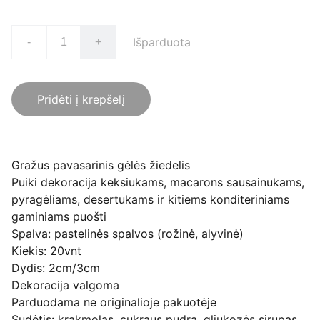
Išparduota
-
+
Pridėti į krepšelį
Gražus pavasarinis gėlės žiedelis
Puiki dekoracija keksiukams, macarons sausainukams,
pyragėliams, desertukams ir kitiems konditeriniams
gaminiams puošti
Spalva: pastelinės spalvos (rožinė, alyvinė)
Kiekis: 20vnt
Dydis: 2cm/3cm
Dekoracija valgoma
Parduodama ne originalioje pakuotėje
Sudėtis: krakmolas, cukraus pudra, gliukozės sirupas,