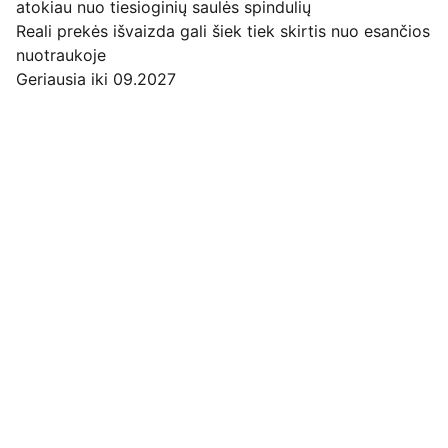
atokiau nuo tiesioginių saulės spindulių
Reali prekės išvaizda gali šiek tiek skirtis nuo esančios
nuotraukoje
Geriausia iki 09.2027
Pirkimo pardavimo taisyklės
Privatumo politika
Pristatymo kainos ir sąlygos
Adresas