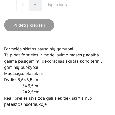
Išparduota
-
+
Pridėti į krepšelį
Formelės skirtos sausainių gamybai
Taip pat formelės ir modeliavimo masės pagalba
galima pasigaminti dekoracijas skirtas konditerinių
gaminių puošybai.
Medžiaga: plastikas
Dydis: 5,5x6,5cm
3x3,5cm
2x2,5cm
Reali prekės išvaizda gali šiek tiek skirtis nuo
pateiktos nuotraukoje