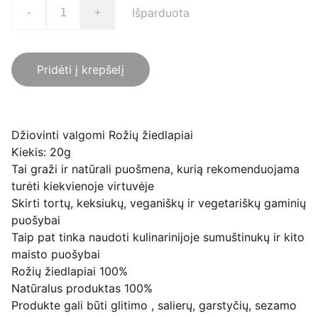
Išparduota
-
+
Pridėti į krepšelį
Džiovinti valgomi Rožių žiedlapiai
Kiekis: 20g
Tai graži ir natūrali puošmena, kurią rekomenduojama
turėti kiekvienoje virtuvėje
Skirti tortų, keksiukų, veganiškų ir vegetariškų gaminių
puošybai
Taip pat tinka naudoti kulinarinijoje sumuštinukų ir kito
maisto puošybai
Rožių žiedlapiai 100%
Natūralus produktas 100%
Produkte gali būti glitimo , salierų, garstyčių, sezamo