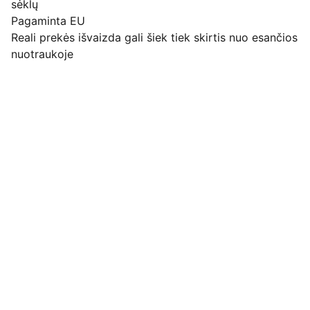
sėklų
Pagaminta EU
Reali prekės išvaizda gali šiek tiek skirtis nuo esančios
nuotraukoje
Pirkimo pardavimo taisyklės
Privatumo politika
Pristatymo kainos ir sąlygos
Adresas