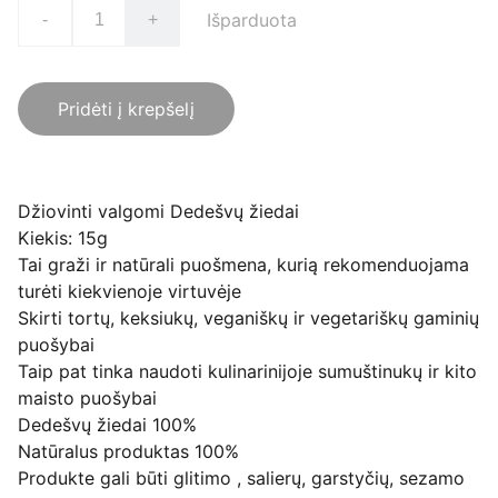
Išparduota
-
+
Pridėti į krepšelį
Džiovinti valgomi Dedešvų žiedai
Kiekis: 15g
Tai graži ir natūrali puošmena, kurią rekomenduojama
turėti kiekvienoje virtuvėje
Skirti tortų, keksiukų, veganiškų ir vegetariškų gaminių
puošybai
Taip pat tinka naudoti kulinarinijoje sumuštinukų ir kito
maisto puošybai
Dedešvų žiedai 100%
Natūralus produktas 100%
Produkte gali būti glitimo , salierų, garstyčių, sezamo