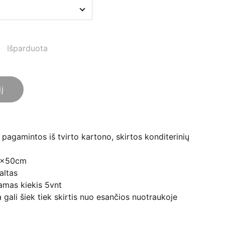
Išparduota
lį
pagamintos iš tvirto kartono, skirtos konditerinių
0x50cm
altas
mas kiekis 5vnt
a gali šiek tiek skirtis nuo esančios nuotraukoje