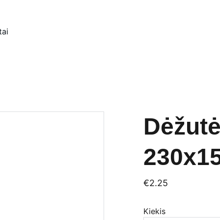
tai
Dėžutė
230x1
€2.25
Kiekis