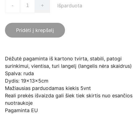
Išparduota
-
+
Pridėti į krepšelį
Dėžutė pagaminta iš kartono tvirta, stabili, patogi
surinkimui, vientisa, turi langelį (langelis nėra skaidrus)
Spalva: ruda
Dydis: 19x13x5cm
Mažiausias parduodamas kiekis 5vnt
Reali prekės išvaizda gali šiek tiek skirtis nuo esančios
nuotraukoje
Pagaminta EU