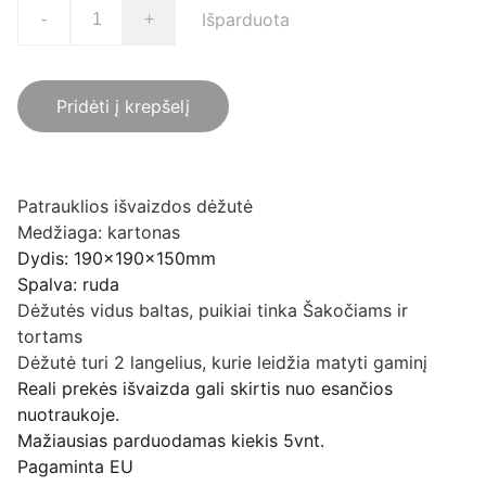
Išparduota
-
+
Pridėti į krepšelį
Patrauklios išvaizdos dėžutė
Medžiaga: kartonas
Dydis: 190x190x150mm
Spalva: ruda
Dėžutės vidus baltas, puikiai tinka Šakočiams ir
tortams
Dėžutė turi 2 langelius, kurie leidžia matyti gaminį
Reali prekės išvaizda gali skirtis nuo esančios
nuotraukoje.
Mažiausias parduodamas kiekis 5vnt.
Pagaminta EU