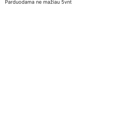
Parduodama ne mažiau 5vnt
Pirkimo pardavimo taisyklės
Privatumo politika
Pristatymo kainos ir sąlygos
Adresas