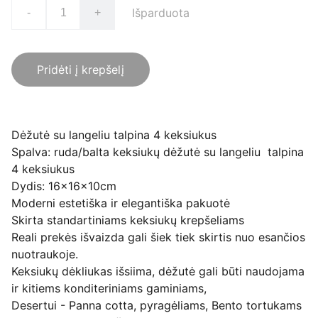
Išparduota
-
+
Pridėti į krepšelį
Dėžutė su langeliu talpina 4 keksiukus
Spalva: ruda/balta keksiukų dėžutė su langeliu talpina
4 keksiukus
Dydis: 16x16x10cm
Moderni estetiška ir elegantiška pakuotė
Skirta standartiniams keksiukų krepšeliams
Reali prekės išvaizda gali šiek tiek skirtis nuo esančios
nuotraukoje.
Keksiukų dėkliukas išsiima, dėžutė gali būti naudojama
ir kitiems konditeriniams gaminiams,
Desertui - Panna cotta, pyragėliams, Bento tortukams