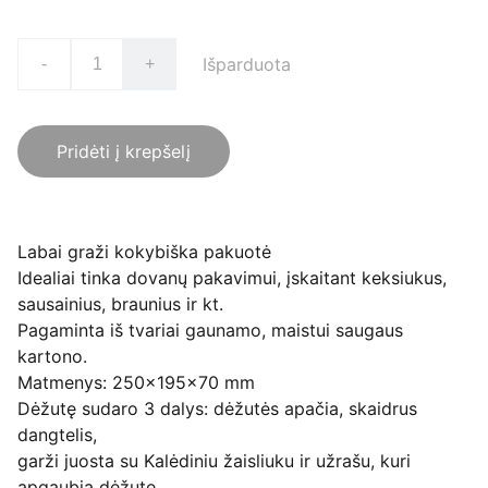
Išparduota
-
+
Pridėti į krepšelį
Labai graži kokybiška pakuotė
Idealiai tinka dovanų pakavimui, įskaitant keksiukus,
sausainius, braunius ir kt.
Pagaminta iš tvariai gaunamo, maistui saugaus
kartono.
Matmenys: 250x195x70 mm
Dėžutę sudaro 3 dalys: dėžutės apačia, skaidrus
dangtelis,
garži juosta su Kalėdiniu žaisliuku ir užrašu, kuri
apgaubia dėžutę