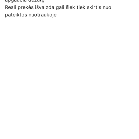
Reali prekės išvaizda gali šiek tiek skirtis nuo
pateiktos nuotraukoje
Pirkimo pardavimo taisyklės
Privatumo politika
Pristatymo kainos ir sąlygos
Adresas