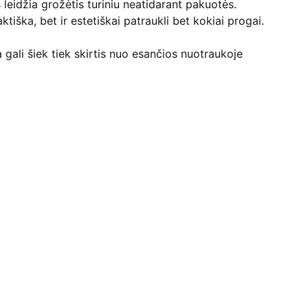
leidžia grožėtis turiniu neatidarant pakuotės.
ktiška, bet ir estetiškai patraukli bet kokiai progai.
 gali šiek tiek skirtis nuo esančios nuotraukoje
Kontaktai
+370 607 80037
dzi.pakuotes@gmail.com