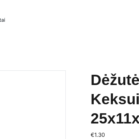
tai
Dėžut
Keksui
25x11x
€1.30