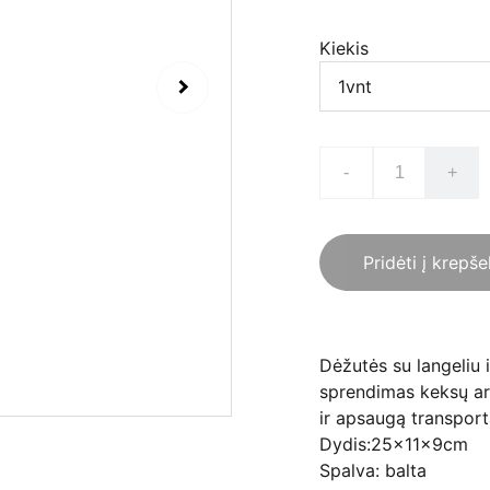
Kiekis
-
+
Pridėti į krepše
Dėžutės su langeliu 
sprendimas keksų arb
ir apsaugą transpor
Dydis:25x11x9cm
Spalva: balta