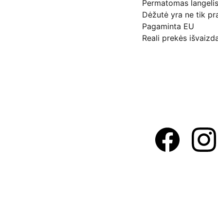
Permatomas langelis 
Dėžutė yra ne tik pra
Pagaminta EU
Reali prekės išvaizda
Adresas