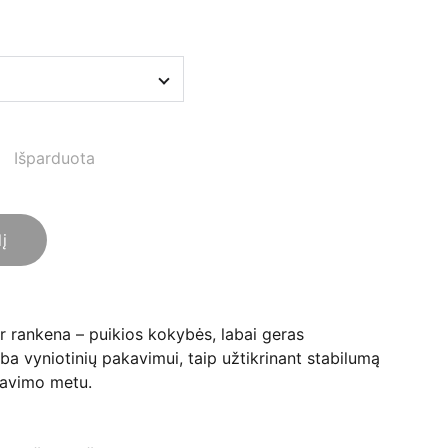
Išparduota
lį
ir rankena – puikios kokybės, labai geras
a vyniotinių pakavimui, taip užtikrinant stabilumą
tavimo metu.