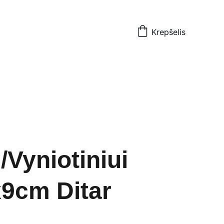
Krepšelis
ė
/Vyniotiniui
9cm Ditar