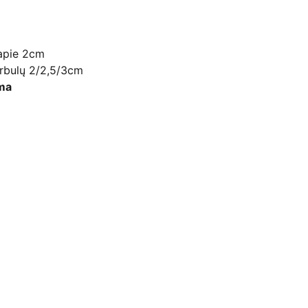
 apie 2cm
burbulų 2/2,5/3cm
ma
Kontaktai
+370 607 80037
dzi.pakuotes@gmail.com