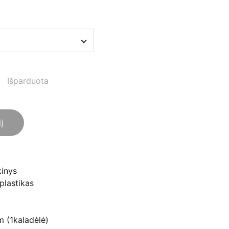
Išparduota
lį
kinys
plastikas
 (1kaladėlė)