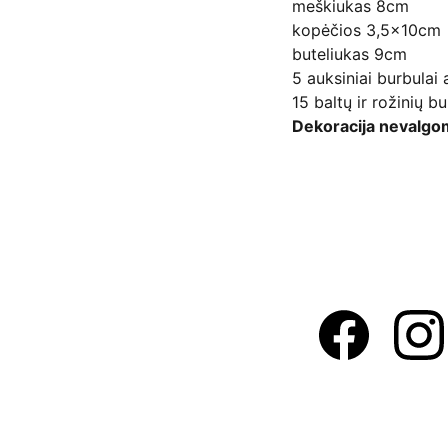
meškiukas 8cm
kopėčios 3,5x10cm
buteliukas 9cm
5 auksiniai burbulai
15 baltų ir rožinių 
Dekoracija nevalgo
Adresas