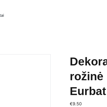
tai
Dekora
rožinė
Eurbat
€9.50