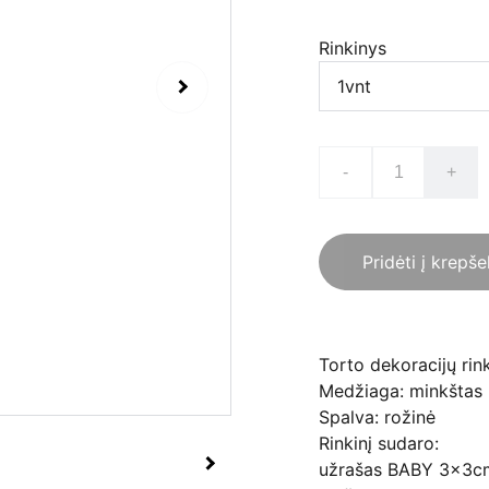
Rinkinys
-
+
Pridėti į krepše
Torto dekoracijų rin
Medžiaga: minkštas 
Spalva: rožinė
Rinkinį sudaro:
užrašas BABY 3x3cm