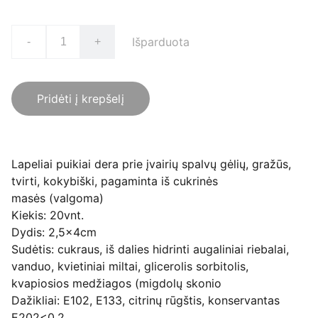
Išparduota
-
+
Pridėti į krepšelį
Lapeliai puikiai dera prie įvairių spalvų gėlių, gražūs,
tvirti, kokybiški, pagaminta iš cukrinės
masės (valgoma)
Kiekis: 20vnt.
Dydis: 2,5x4cm
Sudėtis: cukraus, iš dalies hidrinti augaliniai riebalai,
vanduo, kvietiniai miltai, glicerolis sorbitolis,
kvapiosios medžiagos (migdolų skonio
Dažikliai: E102, E133, citrinų rūgštis, konservantas
E202<0,2..