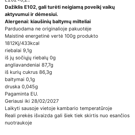
Dažiklis E102, gali turėti neigiamą poveikį vaikų
aktyvumui ir dėmesiui.
Alergenai: kiaušinių baltymų milteliai
Parduodama ne originalioje pakuotėje
Maistinė energetinė vertė 100g produkto
1812Kj/433kcal
riebalai 9,1g
iš jų sočiųjų riebalų 0g
angliavandeniai 87,7g
iš kurių cukrus 86,3g
baltymai 0,1g
druska 0,045g
Pagaminta EU.
Geriausi iki 28/02/2027
Laikyti sausoje vietoje kambario temperatūroje
Reali prekės išvaizda gali šiek tiek skirtis nuo esančios
nuotraukoje