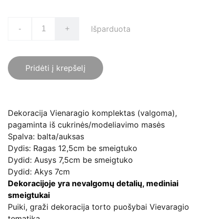
Išparduota
-
+
Pridėti į krepšelį
Dekoracija Vienaragio komplektas (valgoma),
pagaminta iš cukrinės/modeliavimo masės
Spalva: balta/auksas
Dydis: Ragas 12,5cm be smeigtuko
Dydid: Ausys 7,5cm be smeigtuko
Dydid: Akys 7cm
Dekoracijoje yra nevalgomų detalių, mediniai
smeigtukai
Puiki, graži dekoracija torto puošybai Vievaragio
tematika