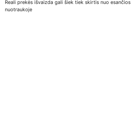
Reali prekės išvaizda gali šiek tiek skirtis nuo esančios
nuotraukoje
Pirkimo pardavimo taisyklės
Privatumo politika
Pristatymo kainos ir sąlygos
Adresas