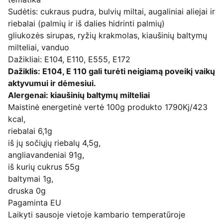
Sudėtis: cukraus pudra, bulvių miltai, augaliniai aliejai ir
riebalai (palmių ir iš dalies hidrinti palmių)
gliukozės sirupas, ryžių krakmolas, kiaušinių baltymų
milteliai, vanduo
Dažikliai: E104, E110, E555, E172
Dažiklis: E104, E 110 gali turėti neigiamą poveikį vaikų
aktyvumui ir dėmesiui.
Alergenai: kiaušinių baltymų milteliai
Maistinė energetinė vertė 100g produkto 1790Kj/423
kcal,
riebalai 6,1g
iš jų sočiųjų riebalų 4,5g,
angliavandeniai 91g,
iš kurių cukrus 55g
baltymai 1g,
druska 0g
Pagaminta EU
Laikyti sausoje vietoje kambario temperatūroje