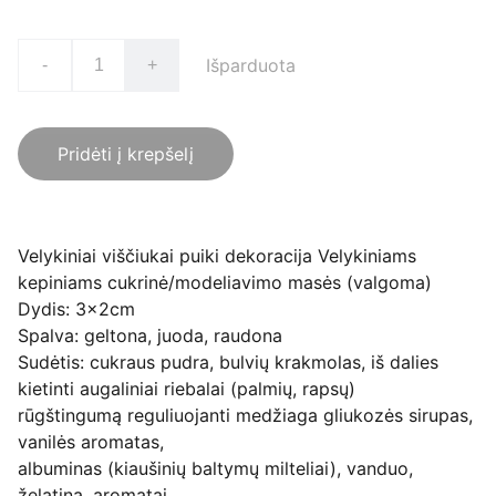
Išparduota
-
+
Pridėti į krepšelį
Velykiniai viščiukai puiki dekoracija Velykiniams
kepiniams cukrinė/modeliavimo masės (valgoma)
Dydis: 3x2cm
Spalva: geltona, juoda, raudona
Sudėtis: cukraus pudra, bulvių krakmolas, iš dalies
kietinti augaliniai riebalai (palmių, rapsų)
rūgštingumą reguliuojanti medžiaga gliukozės sirupas,
vanilės aromatas,
albuminas (kiaušinių baltymų milteliai), vanduo,
želatina, aromatai