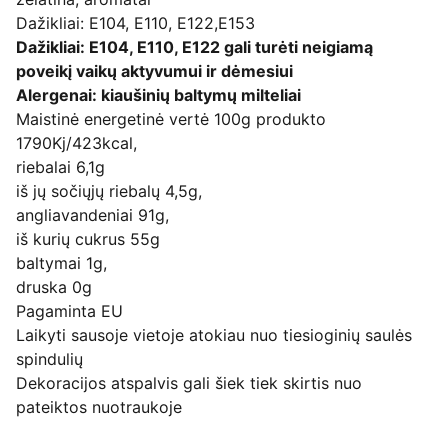
Dažikliai: E104, E110, E122,E153
Dažikliai: E104, E110, E122 gali turėti neigiamą
poveikį vaikų aktyvumui ir dėmesiui
Alergenai: kiaušinių baltymų milteliai
Maistinė energetinė vertė 100g produkto
1790Kj/423kcal,
riebalai 6,1g
iš jų sočiųjų riebalų 4,5g,
angliavandeniai 91g,
iš kurių cukrus 55g
baltymai 1g,
druska 0g
Pagaminta EU
Laikyti sausoje vietoje atokiau nuo tiesioginių saulės
spindulių
Dekoracijos atspalvis gali šiek tiek skirtis nuo
pateiktos nuotraukoje