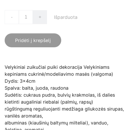
Išparduota
-
+
Pridėti į krepšelį
Velykiniai zuikučiai puiki dekoracija Velykiniams
kepiniams cukrinė/modeliavimo masės (valgoma)
Dydis: 3x4cm
Spalva: balta, juoda, raudona
Sudėtis: cukraus pudra, bulvių krakmolas, iš dalies
kietinti augaliniai riebalai (palmių, rapsų)
rūgštingumą reguliuojanti medžiaga gliukozės sirupas,
vanilės aromatas,
albuminas (kiaušinių baltymų milteliai), vanduo,
želatina, aromatai