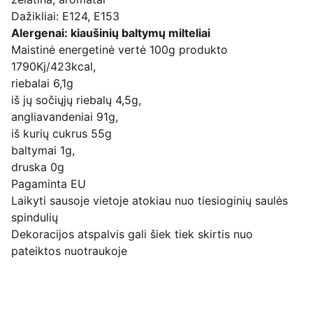
Dažikliai: E124, E153
Alergenai: kiaušinių baltymų milteliai
Maistinė energetinė vertė 100g produkto
1790Kj/423kcal,
riebalai 6,1g
iš jų sočiųjų riebalų 4,5g,
angliavandeniai 91g,
iš kurių cukrus 55g
baltymai 1g,
druska 0g
Pagaminta EU
Laikyti sausoje vietoje atokiau nuo tiesioginių saulės
spindulių
Dekoracijos atspalvis gali šiek tiek skirtis nuo
pateiktos nuotraukoje