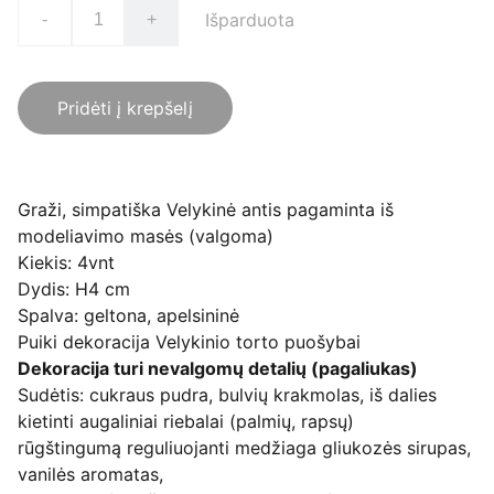
Išparduota
-
+
Pridėti į krepšelį
Graži, simpatiška Velykinė antis pagaminta iš
modeliavimo masės (valgoma)
Kiekis: 4vnt
Dydis: H4 cm
Spalva: geltona, apelsininė
Puiki dekoracija Velykinio torto puošybai
Dekoracija turi nevalgomų detalių (pagaliukas)
Sudėtis: cukraus pudra, bulvių krakmolas, iš dalies
kietinti augaliniai riebalai (palmių, rapsų)
rūgštingumą reguliuojanti medžiaga gliukozės sirupas,
vanilės aromatas,