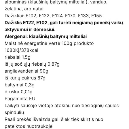
albuminas (kiaušinių baltymų milteliai), vanduo,
želatina, aromatai
Dažikliai: E102, E122, E124, E170, E133, E155
Dažiklis E122, E102, gali turėti neigiamą poveikį vaikų
aktyvumui ir dėmesiui.
Alergenai: kiaušinių baltymų milteliai
Maistinė energetinė vertė 100g produkto
1680Kj/378kcal
riebalai 1,5g
iš jų sočiųjų riebalų 0,87g
angliavandeniai 90g
iš kurių cukrus 87g
baltymai 0,3g
druska 0,01g
Pagaminta EU
Laikyti sausoje vietoje atokiau nuo tiesioginių saulės
spindulių
Reali prekės išvaizda gali šiek tiek skirtis nuo
pateiktos nuotraukoje