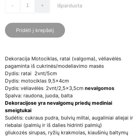
Išparduota
-
+
Pridėti į krepšelį
Dekoracija Motociklas, ratai (valgoma), vėliavėlės
pagaminta iš cukrinės/modeliavimo masės
Dydis: ratai 2vnt/5cm
Dydis: motociklas 9,5x4cm
Dydis:
vėliavėlės
2vnt/2,5x3,5cm
nevalgomos
Spalva: raudona, juoda, balta
Dekoracijose yra nevalgomų priedų mediniai
smeigtukai
Sudėtis: cukraus pudra, bulvių miltai, augaliniai aliejai ir
riebalai (palmių ir iš dalies hidrinti palmių)
gliukozės sirupas, ryžių krakmolas, kiaušinių baltymų