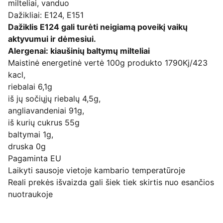
milteliai, vanduo
Dažikliai: E124, E151
Dažiklis E124 gali turėti neigiamą poveikį vaikų
aktyvumui ir dėmesiui.
Alergenai: kiaušinių baltymų milteliai
Maistinė energetinė vertė 100g produkto 1790Kj/423
kacl,
riebalai 6,1g
iš jų sočiųjų riebalų 4,5g,
angliavandeniai 91g,
iš kurių cukrus 55g
baltymai 1g,
druska 0g
Pagaminta EU
Laikyti sausoje vietoje kambario temperatūroje
Reali prekės išvaizda gali šiek tiek skirtis nuo esančios
nuotraukoje