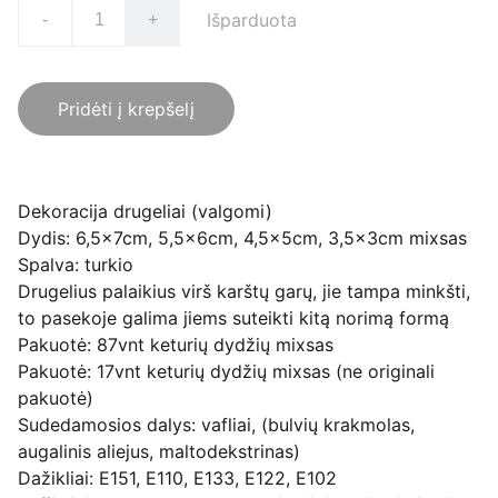
Išparduota
-
+
Pridėti į krepšelį
Dekoracija drugeliai (valgomi)
Dydis: 6,5x7cm, 5,5x6cm, 4,5x5cm, 3,5x3cm mixsas
Spalva: turkio
Drugelius palaikius virš karštų garų, jie tampa minkšti,
to pasekoje galima jiems suteikti kitą norimą formą
Pakuotė: 87vnt keturių dydžių mixsas
Pakuotė: 17vnt keturių dydžių mixsas (ne originali
pakuotė)
Sudedamosios dalys: vafliai, (bulvių krakmolas,
augalinis aliejus, maltodekstrinas)
Dažikliai: E151, E110, E133, E122, E102