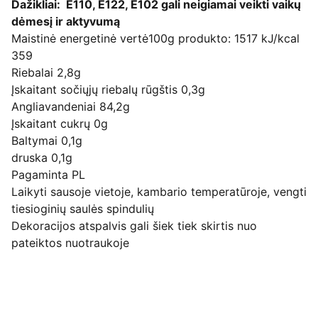
Dažikliai: E110, E122, E102 gali neigiamai veikti vaikų
dėmesį ir aktyvumą
Maistinė energetinė vertė100g produkto: 1517 kJ/kcal
359
Riebalai 2,8g
Įskaitant sočiųjų riebalų rūgštis 0,3g
Angliavandeniai 84,2g
Įskaitant cukrų 0g
Baltymai 0,1g
druska 0,1g
Pagaminta PL
Laikyti sausoje vietoje, kambario temperatūroje, vengti
tiesioginių saulės spindulių
Dekoracijos atspalvis gali šiek tiek skirtis nuo
pateiktos nuotraukoje