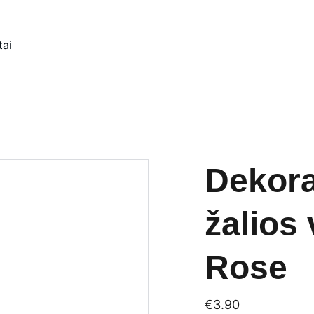
tai
Dekora
žalios 
Rose
€3.90