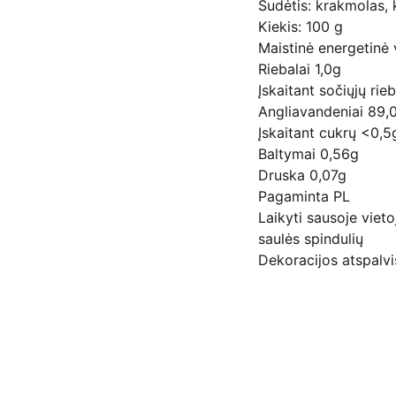
Sudėtis: krakmolas, 
Kiekis: 100 g
Maistinė energetinė
Riebalai 1,0g
Įskaitant sočiųjų rie
Angliavandeniai 89,
Įskaitant cukrų <0,5
Baltymai 0,56g
Druska 0,07g
Pagaminta PL
Laikyti sausoje viet
saulės spindulių
Dekoracijos atspalvis