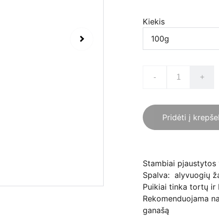
Kiekis
-
+
Pridėti į krepše
Stambiai pjaustytos 
Spalva: alyvuogių ža
Puikiai tinka tortų i
Rekomenduojama naud
ganašą