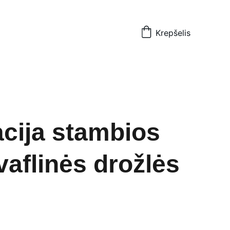
Krepšelis
cija stambios
vaflinės drožlės