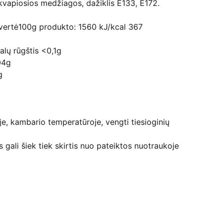
kvapiosios medžiagos, dažiklis E133, E172.
 vertė100g produkto: 1560 kJ/kcal 367
balų rūgštis <0,1g
04g
g
oje, kambario temperatūroje, vengti tiesioginių
 gali šiek tiek skirtis nuo pateiktos nuotraukoje