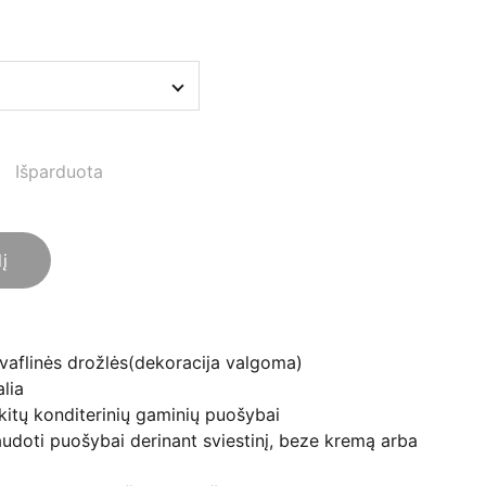
Išparduota
lį
vaflinės drožlės(dekoracija valgoma)
lia
r kitų konditerinių gaminių puošybai
oti puošybai derinant sviestinį, beze kremą arba