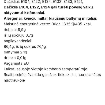
Dažikliai: E104, E122, E124, E132, E133, E151,
Dažiklis E104, E122, E124 gali turėti poveikį vaikų
aktyvumui ir dėmesiui.
Alergenai: kviečių miltai, kiaušinių baltymų milteliai,
Maistinė energetinė vertė:100gr. 1835Kj/435 kcal,
riebalai 8,9g
iš jų sočiųjų 0,7g
angliavandeniai
86,4g, iš jų cukrus 76,1g
baltymai 2,1g
druska 0,01g
Pagaminta EU
Laikyti sausoje vietoje kambario temperatūroje
Reali prekės išvaizda gali šiek tiek skirtis nuo esančios
nuotraukoje