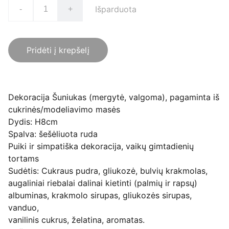
Išparduota
-
+
Pridėti į krepšelį
Dekoracija Šuniukas (mergytė, valgoma), pagaminta iš
cukrinės/modeliavimo masės
Dydis: H8cm
Spalva: šešėliuota ruda
Puiki ir simpatiška dekoracija, vaikų gimtadienių
tortams
Sudėtis: Cukraus pudra, gliukozė, bulvių krakmolas,
augaliniai riebalai dalinai kietinti (palmių ir rapsų)
albuminas, krakmolo sirupas, gliukozės sirupas,
vanduo,
vanilinis cukrus, želatina, aromatas.