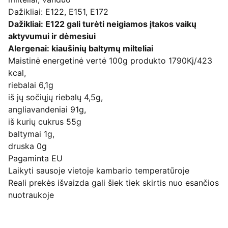
Dažikliai: E122, E151, E172
Dažikliai: E122 gali turėti neigiamos įtakos vaikų
aktyvumui ir dėmesiui
Alergenai: kiaušinių baltymų milteliai
Maistinė energetinė vertė 100g produkto 1790Kj/423
kcal,
riebalai 6,1g
iš jų sočiųjų riebalų 4,5g,
angliavandeniai 91g,
iš kurių cukrus 55g
baltymai 1g,
druska 0g
Pagaminta EU
Laikyti sausoje vietoje kambario temperatūroje
Reali prekės išvaizda gali šiek tiek skirtis nuo esančios
nuotraukoje