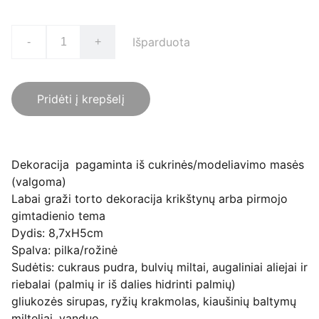
Išparduota
-
+
Pridėti į krepšelį
Dekoracija
pagaminta iš cukrinės/modeliavimo masės
(valgoma)
Labai graži torto dekoracija krikštynų arba pirmojo
gimtadienio tema
Dydis: 8,7xH5cm
Spalva: pilka/rožinė
Sudėtis: cukraus pudra, bulvių miltai, augaliniai aliejai ir
riebalai (palmių ir iš dalies hidrinti palmių)
gliukozės sirupas, ryžių krakmolas, kiaušinių baltymų
milteliai, vanduo