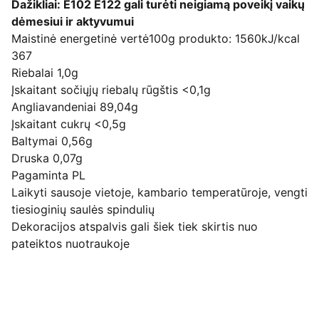
Dažikliai: E102 E122 gali turėti neigiamą poveikį vaikų
dėmesiui ir aktyvumui
Maistinė energetinė vertė100g produkto: 1560kJ/kcal
367
Riebalai 1,0g
Įskaitant sočiųjų riebalų rūgštis <0,1g
Angliavandeniai 89,04g
Įskaitant cukrų <0,5g
Baltymai 0,56g
Druska 0,07g
Pagaminta PL
Laikyti sausoje vietoje, kambario temperatūroje, vengti
tiesioginių saulės spindulių
Dekoracijos atspalvis gali šiek tiek skirtis nuo
pateiktos nuotraukoje