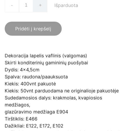
Išparduota
-
+
Pridėti į krepšelį
Dekoracija lapelis vaflinis (valgomas)
Skirti konditerinių gamininių puošybai
Dydis: 4x4,5cm
Spalva: raudona/paauksuota
Kiekis: 400vnt pakuotė
Kiekis: 50vnt parduodama ne originalioje pakuotėje
Sudedamosios dalys: krakmolas, kvapiosios
medžiagos,
glazūravimo medžiaga E904
Tirštiklis: E466
Dažikliai: E122, E172, E102