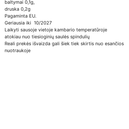
baltymai 0,1g,
druska 0,2g
Pagaminta EU.
Geriausia iki 10/2027
Laikyti sausoje vietoje kambario temperatūroje
atokiau nuo tiesioginių saulės spindulių
Reali prekės išvaizda gali šiek tiek skirtis nuo esančios
nuotraukoje
Pirkimo pardavimo taisyklės
Privatumo politika
Pristatymo kainos ir sąlygos