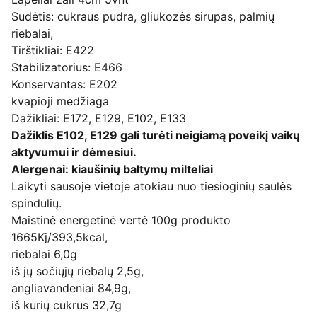
Sudėtis: cukraus pudra, gliukozės sirupas, palmių
riebalai,
Tirštikliai: E422
Stabilizatorius: E466
Konservantas: E202
kvapioji medžiaga
Dažikliai: E172, E129, E102, E133
Dažiklis E102, E129 gali turėti neigiamą poveikį vaikų
aktyvumui ir dėmesiui.
Alergenai: kiaušinių baltymų milteliai
Laikyti sausoje vietoje atokiau nuo tiesioginių saulės
spindulių.
Maistinė energetinė vertė 100g produkto
1665Kj/393,5kcal,
riebalai 6,0g
iš jų sočiųjų riebalų 2,5g,
angliavandeniai 84,9g,
iš kurių cukrus 32,7g