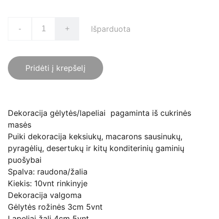
Išparduota
-
+
Pridėti į krepšelį
Dekoracija gėlytės/lapeliai pagaminta iš cukrinės
masės
Puiki dekoracija keksiukų, macarons sausinukų,
pyragėlių, desertukų ir kitų konditerinių gaminių
puošybai
Spalva: raudona/žalia
Kiekis: 10vnt rinkinyje
Dekoracija valgoma
Gėlytės rožinės 3cm 5vnt
Lapeliai žali 4cm 5vnt