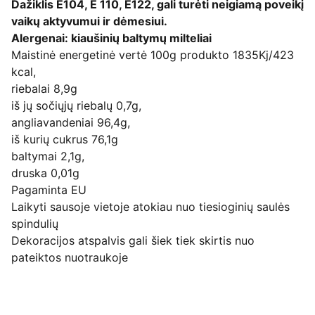
Dažiklis E104, E 110, E122, gali turėti neigiamą poveikį
vaikų aktyvumui ir dėmesiui.
Alergenai: kiaušinių baltymų milteliai
Maistinė energetinė vertė 100g produkto 1835Kj/423
kcal,
riebalai 8,9g
iš jų sočiųjų riebalų 0,7g,
angliavandeniai 96,4g,
iš kurių cukrus 76,1g
baltymai 2,1g,
druska 0,01g
Pagaminta EU
Laikyti sausoje vietoje atokiau nuo tiesioginių saulės
spindulių
Dekoracijos atspalvis gali šiek tiek skirtis nuo
pateiktos nuotraukoje