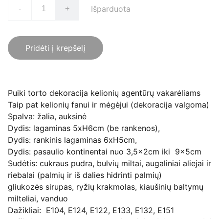
Išparduota
-
+
Pridėti į krepšelį
Puiki torto dekoracija kelionių agentūrų vakarėliams
Taip pat kelionių fanui ir mėgėjui (dekoracija valgoma)
Spalva: žalia, auksinė
Dydis: lagaminas 5xH6cm (be rankenos),
Dydis: rankinis lagaminas 6xH5cm,
Dydis: pasaulio kontinentai nuo 3,5x2cm iki 9x5cm
Sudėtis: cukraus pudra, bulvių miltai, augaliniai aliejai ir
riebalai (palmių ir iš dalies hidrinti palmių)
gliukozės sirupas, ryžių krakmolas, kiaušinių baltymų
milteliai, vanduo
Dažikliai: E104, E124, E122, E133, E132, E151