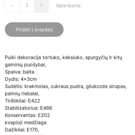
Išparduota
-
+
Pridėti į krepšelį
Puiki dekoracija tortuko, keksiuko, spurgyčių ir kitų
gaminių puošybai,
Spalva: balta
Dydis: 4x3cm
Sudėtis: krakmolas, cukraus pudra, gliukozės sirupas,
palmių riebalai,
Tirštikliai: E422
Stabilizatorius: E466
Konservantas: E202
kvapioji medžiaga
Dažikliai: E170,