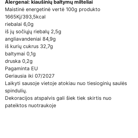
Alergenai: kiaušinių baltymų milteliai
Maistinė energetinė vertė 100g produkto
1665Kj/393,5kcal
riebalai 6,0g
iš jų sočiųjų riebalų 2,5g
angliavandeniai 84,9g
iš kurių cukrus 32,7g
baltymai 0,1g
druska 0,2g
Pagaminta EU
Geriausia iki 07/2027
Laikyti sausoje vietoje atokiau nuo tiesioginių saulės
spindulių.
Dekoracijos atspalvis gali šiek tiek skirtis nuo
pateiktos nuotraukoje