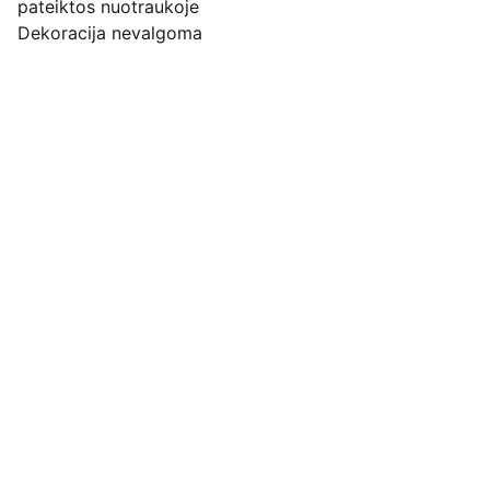
pateiktos nuotraukoje
Dekoracija nevalgoma
Pirkimo pardavimo taisyklės
Privatumo politika
Pristatymo kainos ir sąlygos
Adresas