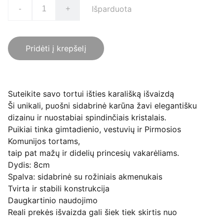
Išparduota
-
+
Pridėti į krepšelį
Suteikite savo tortui išties karališką išvaizdą
Ši unikali, puošni sidabrinė karūna žavi elegantišku
dizainu ir nuostabiai spindinčiais kristalais.
Puikiai tinka gimtadienio, vestuvių ir Pirmosios
Komunijos tortams,
taip pat mažų ir didelių princesių vakarėliams.
Dydis: 8cm
Spalva: sidabrinė su rožiniais akmenukais
Tvirta ir stabili konstrukcija
Daugkartinio naudojimo
Reali prekės išvaizda gali šiek tiek skirtis nuo