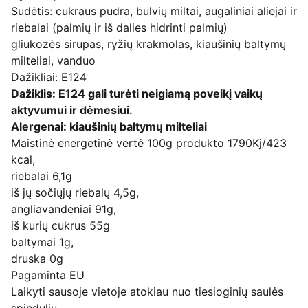
Sudėtis: cukraus pudra, bulvių miltai, augaliniai aliejai ir
riebalai (palmių ir iš dalies hidrinti palmių)
gliukozės sirupas, ryžių krakmolas, kiaušinių baltymų
milteliai, vanduo
Dažikliai: E124
Dažiklis: E124 gali turėti neigiamą poveikį vaikų
aktyvumui ir dėmesiui.
Alergenai: kiaušinių baltymų milteliai
Maistinė energetinė vertė 100g produkto 1790Kj/423
kcal,
riebalai 6,1g
iš jų sočiųjų riebalų 4,5g,
angliavandeniai 91g,
iš kurių cukrus 55g
baltymai 1g,
druska 0g
Pagaminta EU
Laikyti sausoje vietoje atokiau nuo tiesioginių saulės