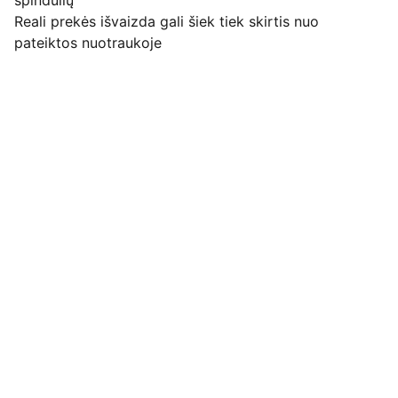
spindulių
Reali prekės išvaizda gali šiek tiek skirtis nuo
pateiktos nuotraukoje
Pirkimo pardavimo taisyklės
Privatumo politika
Pristatymo kainos ir sąlygos
Adresas