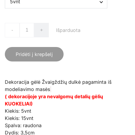
Išparduota
-
+
Pridėti į krepšelį
Dekoracija gėlė Žvaigždžių dulkė pagaminta iš
modeliavimo masės
( dekoracijoje yra nevalgomų detalių gėlių
KUOKELIAI)
Kiekis: 5vnt
Kiekis: 15vnt
Spalva: raudona
Dydis: 3,5cm