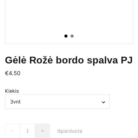
Gėlė Rožė bordo spalva PJ
€4.50
Kiekis
Išparduota
-
+