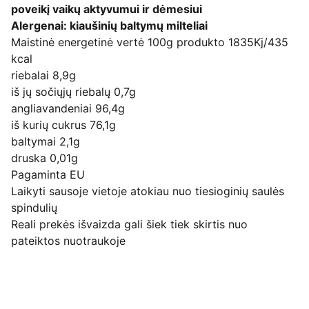
poveikį vaikų aktyvumui ir dėmesiui
Alergenai: kiaušinių baltymų milteliai
Maistinė energetinė vertė 100g produkto 1835Kj/435
kcal
riebalai 8,9g
iš jų sočiųjų riebalų 0,7g
angliavandeniai 96,4g
iš kurių cukrus 76,1g
baltymai 2,1g
druska 0,01g
Pagaminta EU
Laikyti sausoje vietoje atokiau nuo tiesioginių saulės
spindulių
Reali prekės išvaizda gali šiek tiek skirtis nuo
pateiktos nuotraukoje