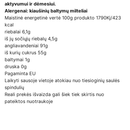
aktyvumui ir dėmesiui.
Alergenai: kiaušinių baltymų milteliai
Maistinė energetinė vertė 100g produkto 1790Kj/423
kcal
riebalai 6,1g
iš jų sočiųjų riebalų 4,5g
angliavandeniai 91g
iš kurių cukrus 55g
baltymai 1g
druska 0g
Pagaminta EU
Laikyti sausoje vietoje atokiau nuo tiesioginių saulės
spindulių
Reali prekės išvaizda gali šiek tiek skirtis nuo
pateiktos nuotraukoje