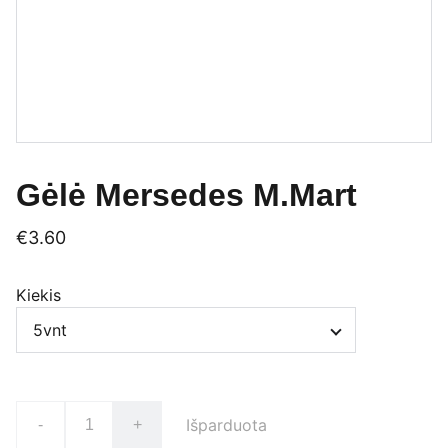
Gėlė Mersedes M.Mart
€3.60
Kiekis
Išparduota
-
+