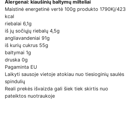
Alergenai: kiaušinių baltymų milteliai
Maistinė energetinė vertė 100g produkto 1790Kj/423
kcal
riebalai 6,1g
iš jų sočiųjų riebalų 4,5g
angliavandeniai 91g
iš kurių cukrus 55g
baltymai 1g
druska 0g
Pagaminta EU
Laikyti sausoje vietoje atokiau nuo tiesioginių saulės
spindulių
Reali prekės išvaizda gali šiek tiek skirtis nuo
pateiktos nuotraukoje