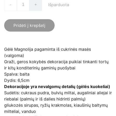
Išparduota
-
+
Pridėti į krepšelį
Gėlė Magnolija pagaminta iš cukrinės masės
(valgoma)
Graži, geros kokybės dekoracija puikiai tinkanti tortų
ir kitų konditerinių gaminių puošybai
Spalva: balta
Dydis: 6,5cm
Dekoracijoje yra nevalgomų detalių (gėlės kuokeliai)
Sudėtis: cukraus pudra, bulvių miltai, augaliniai aliejai ir
riebalai (palmių ir iš dalies hidrinti palmių)
gliukozės sirupas, ryžių krakmolas, kiaušinių baltymų
milteliai, vanduo