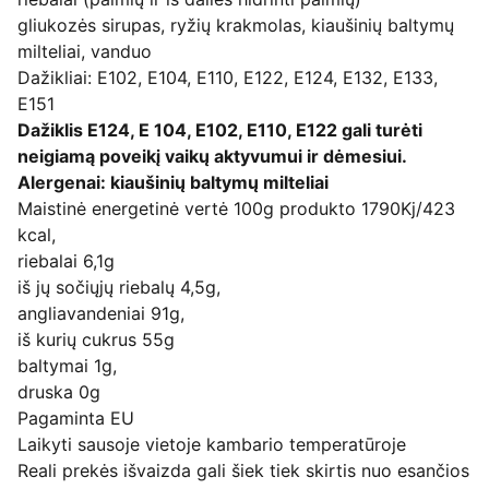
gliukozės sirupas, ryžių krakmolas, kiaušinių baltymų
milteliai, vanduo
Dažikliai: E102, E104, E110, E122, E124, E132, E133,
E151
Dažiklis E124, E 104, E102, E110, E122 gali turėti
neigiamą poveikį vaikų aktyvumui ir dėmesiui.
Alergenai: kiaušinių baltymų milteliai
Maistinė energetinė vertė 100g produkto 1790Kj/423
kcal,
riebalai 6,1g
iš jų sočiųjų riebalų 4,5g,
angliavandeniai 91g,
iš kurių cukrus 55g
baltymai 1g,
druska 0g
Pagaminta EU
Laikyti sausoje vietoje kambario temperatūroje
Reali prekės išvaizda gali šiek tiek skirtis nuo esančios