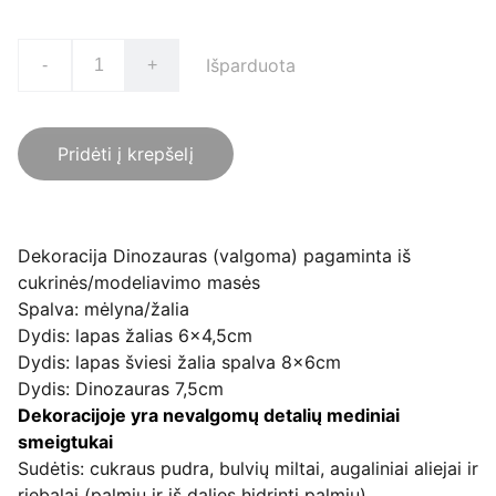
Išparduota
-
+
Pridėti į krepšelį
Dekoracija Dinozauras (valgoma) pagaminta iš
cukrinės/modeliavimo masės
Spalva: mėlyna/žalia
Dydis: lapas žalias 6x4,5cm
Dydis: lapas šviesi žalia spalva 8x6cm
Dydis: Dinozauras 7,5cm
Dekoracijoje yra nevalgomų detalių mediniai
smeigtukai
Sudėtis: cukraus pudra, bulvių miltai, augaliniai aliejai ir
riebalai (palmių ir iš dalies hidrinti palmių)