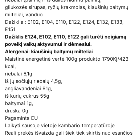
gliukozės sirupas, ryžių krakmolas, kiaušinių baltymų
milteliai, vanduo
Dažikliai: E102, E104, E110, E122, E124, E132, E133,
E151
Dažiklis E124, E102, E110, E122 gali turėti neigiamą
poveikį vaikų aktyvumui ir dėmesiui.
Alergenai: kiaušinių baltymų milteliai
Maistinė energetinė vertė 100g produkto 1790Kj/423
kcal,
riebalai 6,1g
iš jų sočiųjų riebalų 4,5g,
angliavandeniai 91g,
iš kurių cukrus 55g
baltymai 1g,
druska 0g
Pagaminta EU
Laikyti sausoje vietoje kambario temperatūroje
Reali prekės išvaizda gali šiek tiek skirtis nuo esančios