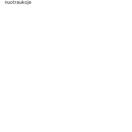
nuotraukoje
Pirkimo pardavimo taisyklės
Privatumo politika
Pristatymo kainos ir sąlygos
Adresas