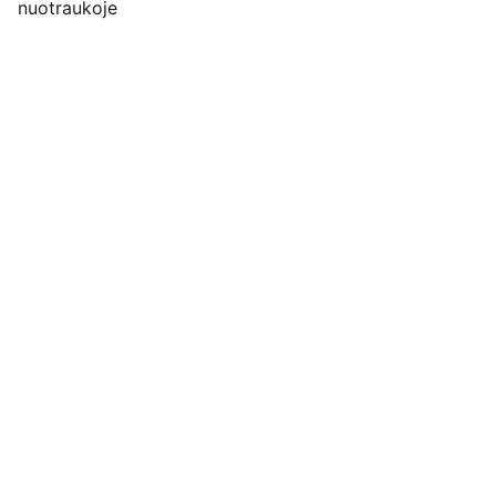
nuotraukoje
Pirkimo pardavimo taisyklės
Privatumo politika
Pristatymo kainos ir sąlygos
Adresas