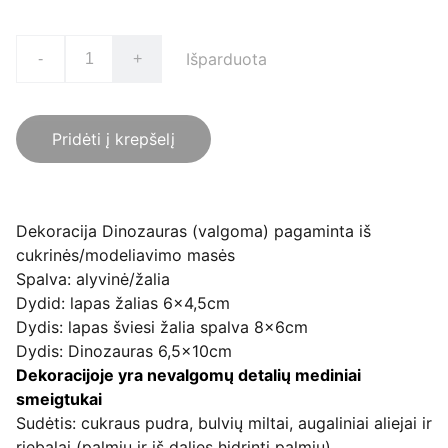
Išparduota
-
+
Pridėti į krepšelį
Dekoracija Dinozauras (valgoma) pagaminta iš
cukrinės/modeliavimo masės
Spalva: alyvinė/žalia
Dydid: lapas žalias 6x4,5cm
Dydis: lapas šviesi žalia spalva 8x6cm
Dydis: Dinozauras 6,5x10cm
Dekoracijoje yra nevalgomų detalių mediniai
smeigtukai
Sudėtis: cukraus pudra, bulvių miltai, augaliniai aliejai ir
riebalai (palmių ir iš dalies hidrinti palmių)