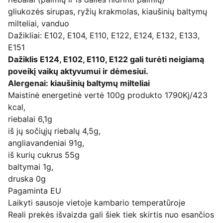
gliukozės sirupas, ryžių krakmolas, kiaušinių baltymų
milteliai, vanduo
Dažikliai: E102, E104, E110, E122, E124, E132, E133,
E151
Dažiklis E124, E102, E110, E122 gali turėti neigiamą
poveikį vaikų aktyvumui ir dėmesiui.
Alergenai: kiaušinių baltymų milteliai
Maistinė energetinė vertė 100g produkto 1790Kj/423
kcal,
riebalai 6,1g
iš jų sočiųjų riebalų 4,5g,
angliavandeniai 91g,
iš kurių cukrus 55g
baltymai 1g,
druska 0g
Pagaminta EU
Laikyti sausoje vietoje kambario temperatūroje
Reali prekės išvaizda gali šiek tiek skirtis nuo esančios