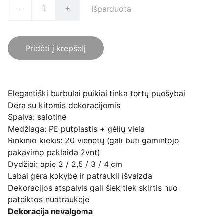
Išparduota
-
+
Pridėti į krepšelį
Elegantiški burbulai puikiai tinka tortų puošybai
Dera su kitomis dekoracijomis
Spalva: salotinė
Medžiaga: PE putplastis + gėlių viela
Rinkinio kiekis: 20 vienetų (gali būti gamintojo
pakavimo paklaida 2vnt)
Dydžiai: apie 2 / 2,5 / 3 / 4 cm
Labai gera kokybė ir patraukli išvaizda
Dekoracijos atspalvis gali šiek tiek skirtis nuo
pateiktos nuotraukoje
Dekoracija nevalgoma