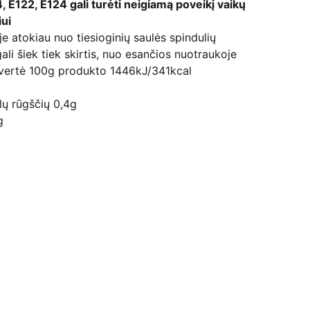
4, E122, E124 gali turėti neigiamą poveikį vaikų
ui
je atokiau nuo tiesioginių saulės spindulių
ali šiek tiek skirtis, nuo esančios nuotraukoje
 vertė 100g produkto 1446kJ/341kcal
alų rūgščių 0,4g
g