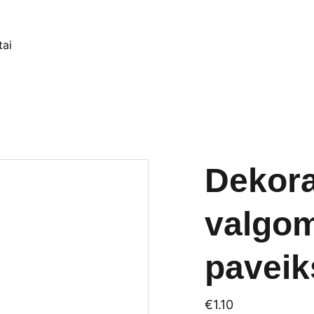
tai
Dekorac
valgo
paveik
€1.10