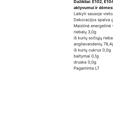
Dažikliai: E102, E10
aktyvumui ir dėmesi
Laikyti sausoje vieto
Dekoracijos spalva g
Maistinė energetinė
riebalų 3,0g
iš kurių sočiųjų rieb
angliavandenių 78,4
iš kurių cukrus 0,0g
baltymai 0,1g
druska 0,0g
Pagaminta LT