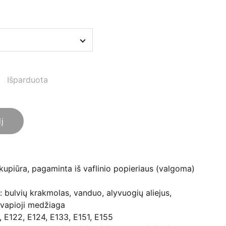
Išparduota
lį
upiūra, pagaminta iš vaflinio popieriaus (valgoma)
bulvių krakmolas, vanduo, alyvuogių aliejus,
 kvapioji medžiaga
4, E122, E124, E133, E151, E155