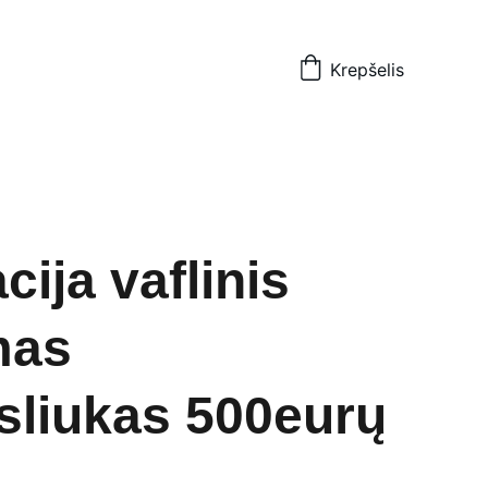
Krepšelis
ija vaflinis
mas
sliukas 500eurų