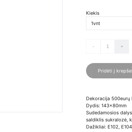
Kiekis
-
+
Pridėti į krepše
Dekoracija 500eurų k
Dydis: 143x80mm
Sudedamosios dalys: 
saldiklis sukralozė,
Dažikliai: E102, E10