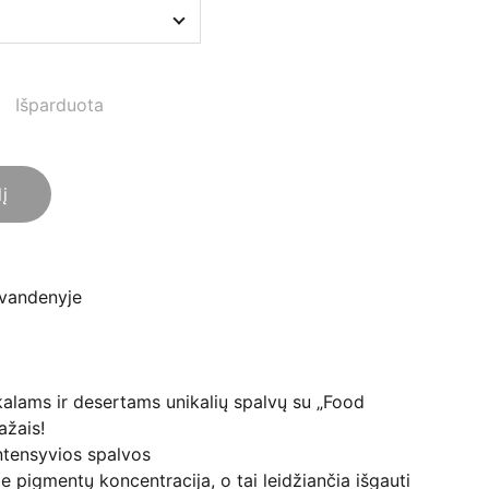
Išparduota
lį
s vandenyje
kalams ir desertams unikalių spalvų su „Food
ažais!
ntensyvios spalvos
e pigmentų koncentracija, o tai leidžiančia išgauti