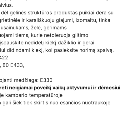
alvius.
ėl gelinės struktūros produktas puikiai dera su
rietinėle ir karališkuoju glajumi, izomaltu, tinka
usainukams, želė, gėrimams
jami tiems, kurie netoleruoja glitimo
įspauskite nedidelį kiekį dažiklio ir gerai
iui didindami kiekį, kol pasieksite norimą spalvą.
E422
1, 80 E433,
ojanti medžiaga: E330
urėti neigiamai poveikį vaikų aktyvumui ir dėmesiui
oje kambario temperatūroje
 gali šiek tiek skirtis nuo esančios nuotraukoje