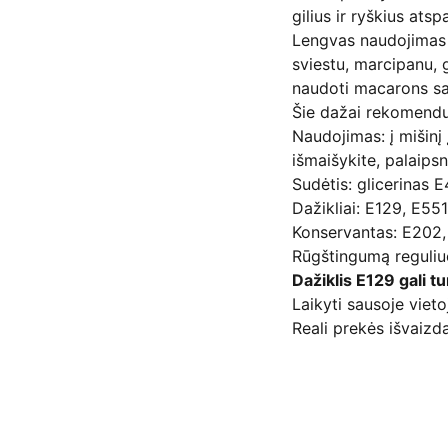
gilius ir ryškius atsp
Lengvas naudojimas d
sviestu, marcipanu, g
naudoti macarons sa
Šie dažai rekomenduo
Naudojimas: į mišinį 
išmaišykite, palaipsn
Sudėtis: glicerinas 
Dažikliai: E129, E55
Konservantas: E202,
Rūgštingumą reguliu
Dažiklis E129 gali t
Laikyti sausoje viet
Reali prekės išvaizda