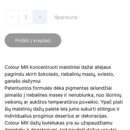
Išparduota
-
+
Pridėti į krepšelį
Colour Mill koncentruoti maistiniai dažai aliejaus
pagrindu skirti šokolado, riebalinių masių, sviesto,
ganašo dažymui
Patentuotos formulės dėka pigmentas sklandžiai
įsimaišo į riebalines mases ir nenublunka, nuo išorinių
veiksnių ar aukštos temperatūros poveikio. Ypač plati
šių maistinių dažų paletė leis jums sukurti stilingus ir
individualius proginius desertus ar dekoracijas.
Colour Mill dažų buteliukas yra su užspaudžiamu
dangteliu ir dozatoriumi, tad naudoti dažus yra dar