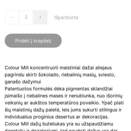
Išparduota
-
+
Pridėti į krepšelį
Colour Mill koncentruoti maistiniai dažai aliejaus
pagrindu skirti šokolado, riebalinių masių, sviesto,
ganašo dažymui
Patentuotos formulės dėka pigmentas sklandžiai
įsimaišo į riebalines mases ir nenublunka, nuo išorinių
veiksnių ar aukštos temperatūros poveikio. Ypač plati
šių maistinių dažų paletė, leis jums sukurti stilingus ir
individualius proginius desertus ar dekoracijas.
Colour Mill dažų buteliukas yra su užspaudžiamu
dangteliu ir dozatoriumi, tad naudoti dažus yra dar