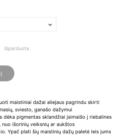
Išparduota
lį
oti maistiniai dažai aliejaus pagrindu skirti
 masių, sviesto, ganašo dažymui
 dėka pigmentas sklandžiai įsimaišo į riebalines
 nuo išorinių veiksnių ar aukštos
o. Ypač plati šių maistinių dažų paletė leis jums