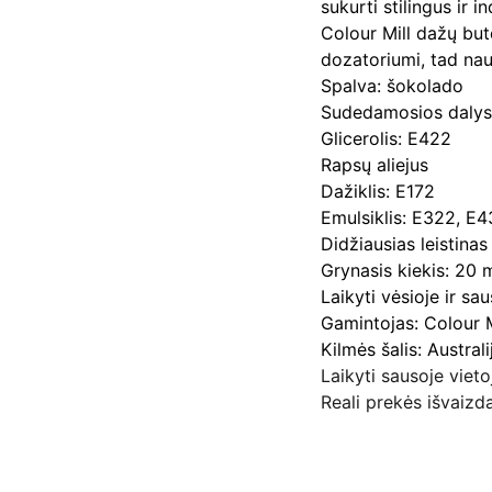
sukurti stilingus ir 
Colour Mill dažų but
dozatoriumi, tad nau
Spalva: šokolado
Sudedamosios dalys
Glicerolis: E422
Rapsų aliejus
Dažiklis: E172
Emulsiklis: E322, E
Didžiausias leistina
Grynasis kiekis: 20 
Laikyti vėsioje ir sa
Gamintojas: Colour M
Kilmės šalis: Australi
Laikyti sausoje viet
Reali prekės išvaizda