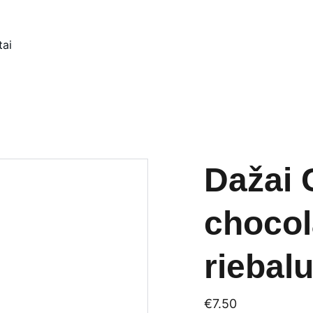
tai
Dažai 
chocol
riebal
€7.50