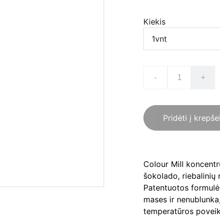
Kiekis
-
+
Pridėti į krepše
Colour Mill koncentru
šokolado, riebalinių
Patentuotos formulės
mases ir nenublunka,
temperatūros poveiki