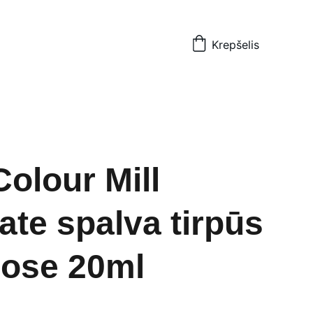
Krepšelis
Colour Mill
ate spalva tirpūs
uose 20ml