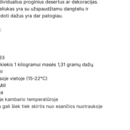
individualius proginius desertus ar dekoracijas.
eliukas yra su užspaudžiamu dangteliu ir
doti dažus yra dar patogiau.
:
433
s kiekis 1 kilogramui masės 1,31 gramų dažų.
ml
usoje vietoje (15-22°C)
ill
ja
oje kambario temperatūroje
 gali šiek tiek skirtis nuo esančios nuotraukoje