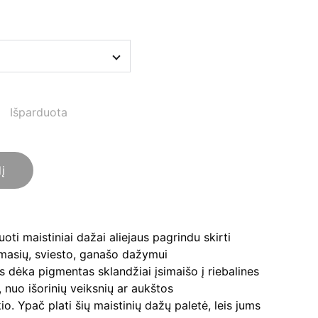
Išparduota
lį
oti maistiniai dažai aliejaus pagrindu skirti
 masių, sviesto, ganašo dažymui
 dėka pigmentas sklandžiai įsimaišo į riebalines
 nuo išorinių veiksnių ar aukštos
o. Ypač plati šių maistinių dažų paletė, leis jums