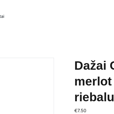
tai
Dažai 
merlot
riebal
€7.50