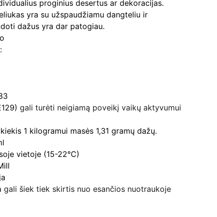
individualius proginius desertus ar dekoracijas.
eliukas yra su užspaudžiamu dangteliu ir
doti dažus yra dar patogiau.
no
:
433
E129)
gali turėti neigiamą poveikį vaikų aktyvumui
s kiekis 1 kilogramui masės 1,31 gramų dažų.
ml
usoje vietoje (15-22°C)
ill
ja
 gali šiek tiek skirtis nuo esančios nuotraukoje