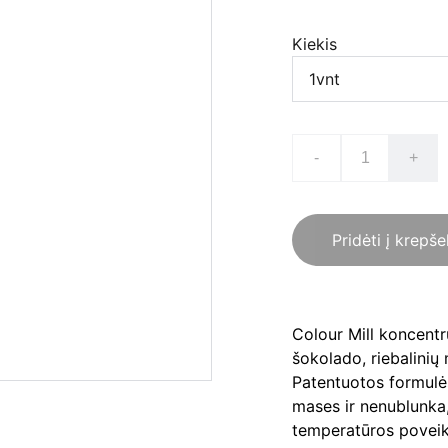
Kiekis
-
+
Pridėti į krepše
Colour Mill koncentru
šokolado, riebalinių
Patentuotos formulės
mases ir nenublunka,
temperatūros poveiki