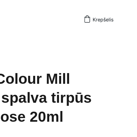
Krepšelis
Colour Mill
 spalva tirpūs
uose 20ml