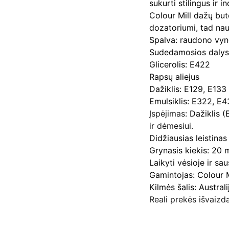
sukurti stilingus ir 
Colour Mill dažų but
dozatoriumi, tad nau
Spalva: raudono vy
Sudedamosios dalys
Glicerolis: E422
Rapsų aliejus
Dažiklis: E129, E133
Emulsiklis: E322, E
Įspėjimas:
Dažiklis (
ir dėmesiui.
Didžiausias leistina
Grynasis kiekis: 20 
Laikyti vėsioje ir sa
Gamintojas: Colour M
Kilmės šalis: Australi
Reali prekės išvaizda