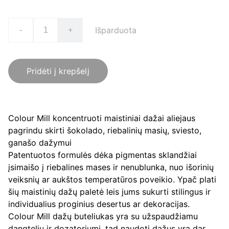
Išparduota
-
+
Pridėti į krepšelį
Colour Mill koncentruoti maistiniai dažai aliejaus
pagrindu skirti šokolado, riebalinių masių, sviesto,
ganašo dažymui
Patentuotos formulės dėka pigmentas sklandžiai
įsimaišo į riebalines mases ir nenublunka, nuo išorinių
veiksnių ar aukštos temperatūros poveikio. Ypač plati
šių maistinių dažų paletė leis jums sukurti stilingus ir
individualius proginius desertus ar dekoracijas.
Colour Mill dažų buteliukas yra su užspaudžiamu
dangteliu ir dozatoriumi, tad naudoti dažus yra dar