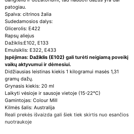
patogiau.
Spalva: citrinos žalia
Sudedamosios dalys:
Glicerolis: E422
Rapsų aliejus
Dažiklis:E102, E133
Emulsiklis: E322, E433
Įspėjimas:
Dažiklis (E102)
gali turėti neigiamą poveikį
vaikų aktyvumui ir dėmesiui.
Didžiausias leistinas kiekis 1 kilogramui masės 1,31
gramų dažų.
Grynasis kiekis: 20 ml
Laikyti vėsioje ir sausoje vietoje (15-22°C)
Gamintojas: Colour Mill
Kilmės šalis: Australija
Reali prekės išvaizda gali šiek tiek skirtis nuo esančios
nuotraukoje