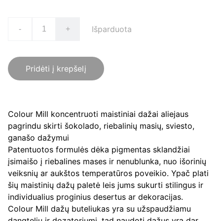
Išparduota
-
+
Pridėti į krepšelį
Colour Mill koncentruoti maistiniai dažai aliejaus
pagrindu skirti šokolado, riebalinių masių, sviesto,
ganašo dažymui
Patentuotos formulės dėka pigmentas sklandžiai
įsimaišo į riebalines mases ir nenublunka, nuo išorinių
veiksnių ar aukštos temperatūros poveikio. Ypač plati
šių maistinių dažų paletė leis jums sukurti stilingus ir
individualius proginius desertus ar dekoracijas.
Colour Mill dažų buteliukas yra su užspaudžiamu
dangteliu ir dozatoriumi, tad naudoti dažus yra dar