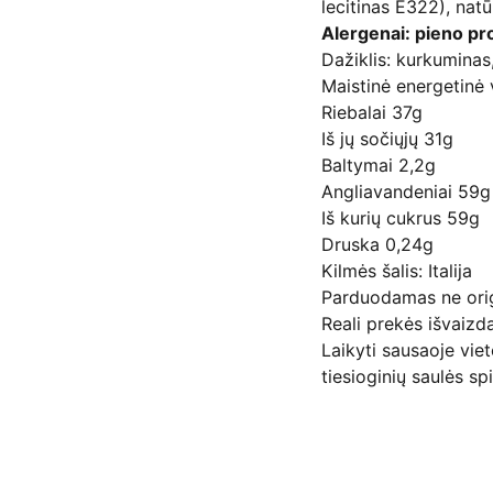
lecitinas E322), natū
Alergenai: pieno pr
Dažiklis: kurkuminas
Maistinė energetinė
Riebalai 37g
Iš jų sočiųjų 31g
Baltymai 2,2g
Angliavandeniai 59g
Iš kurių cukrus 59g
Druska 0,24g
Kilmės šalis: Italija
Parduodamas ne ori
Reali prekės išvaizda
Laikyti sausaoje vie
tiesioginių saulės sp