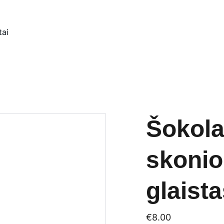
tai
Šokola
skonio
glaist
€8.00