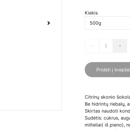
Kiekis
-
+
Pridėti į krepše
Citrinų skonio šokola
Be hidrintų riebalų,
Skirtas naudoti kond
Sudėtis: cukrus, auga
milteliai( iš pieno), 