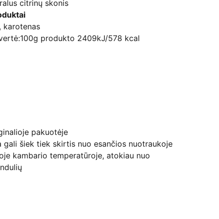
ralus citrinų skonis
oduktai
, karotenas
 vertė:100g produkto 2409kJ/578 kcal
ginalioje pakuotėje
 gali šiek tiek skirtis nuo esančios nuotraukoje
toje kambario temperatūroje, atokiau nuo
indulių