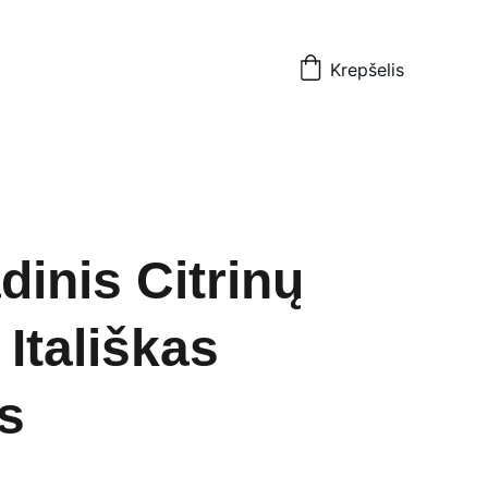
Krepšelis
dinis Citrinų
 Itališkas
as