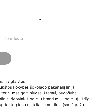
Išparduota
lį
dinis glaistas
 aukštos kokybės šokolado pakaitalų linija
iteriniuose gaminiuose, kremui, puoošybai
liniai riebalai(iš palmių branduolių, palmių), išrūgų
nugriebto pieno milteliai, emulsiklis (saulėgrąžų