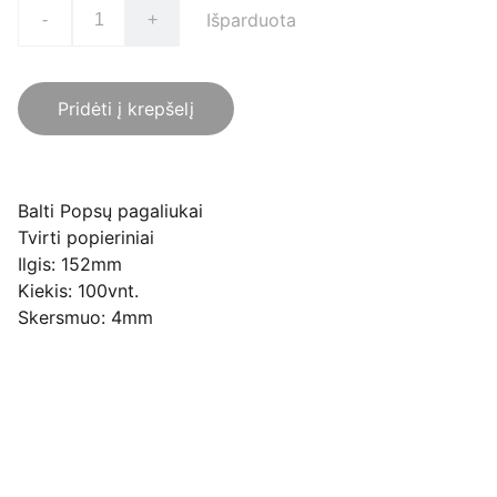
Išparduota
-
+
Pridėti į krepšelį
Balti Popsų pagaliukai
Tvirti popieriniai
Ilgis: 152mm
Kiekis: 100vnt.
Skersmuo: 4mm
Pirkimo pardavimo taisyklės
Privatumo politika