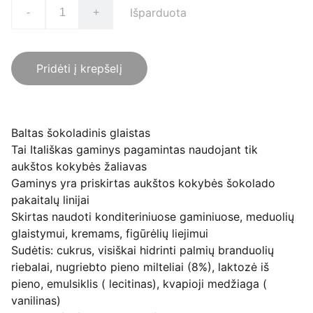
Išparduota
-
+
Pridėti į krepšelį
Baltas šokoladinis glaistas
Tai Itališkas gaminys pagamintas naudojant tik
aukštos kokybės žaliavas
Gaminys yra priskirtas aukštos kokybės šokolado
pakaitalų linijai
Skirtas naudoti konditeriniuose gaminiuose, meduolių
glaistymui, kremams, figūrėlių liejimui
Sudėtis: cukrus, visiškai hidrinti palmių branduolių
riebalai, nugriebto pieno milteliai (8%), laktozė iš
pieno, emulsiklis ( lecitinas), kvapioji medžiaga (
vanilinas)