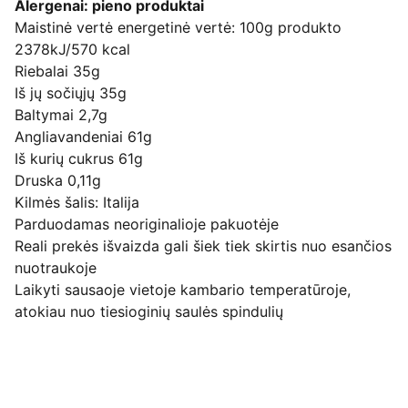
Alergenai: pieno produktai
Maistinė vertė energetinė vertė: 100g produkto
2378kJ/570 kcal
Riebalai 35g
Iš jų sočiųjų 35g
Baltymai 2,7g
Angliavandeniai 61g
Iš kurių cukrus 61g
Druska 0,11g
Kilmės šalis: Italija
Parduodamas neoriginalioje pakuotėje
Reali prekės išvaizda gali šiek tiek skirtis nuo esančios
nuotraukoje
Laikyti sausaoje vietoje kambario temperatūroje,
atokiau nuo tiesioginių saulės spindulių