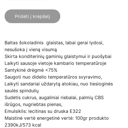
Pridėti į krepšelį
Baltas šokoladinis glaistas, labai gerai lydosi,
nesušoka į vieną visumą
Skirta konditerinių gaminių glaistymui ir puošybai
Laikyti sausoje vietoje kambario temperatūroje
Santykinė drėgmė <75%
Saugoti nuo didelio temperatūros svyravimo,
Laikyti sandariai uždarytą atokiau, nuo tiesioginės
saulės spindulių
Sudėtis cukrus, augaliniai riebalai, palmių CBS
išrūgos, nugriebtas pienas,
Emulsiklis: lecitinas su druska E322
Maistinė vertė energetinė vertė: 100gr produkto
2390kJ/573 kcal