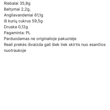
Riebalai 35,8g
Baltymai 2,2g,
Angliavandeniai 61,1g
Iš kurių cukrus 59,5g
Druska 0,12g
Pagaminta: PL
Parduodamas ne originalioje pakuotėje
Reali prekės išvaizda gali šiek tiek skirtis nuo esančios
nuotraukoje
Pirkimo pardavimo taisyklės
Privatumo politika
Pristatymo kainos ir sąlygos