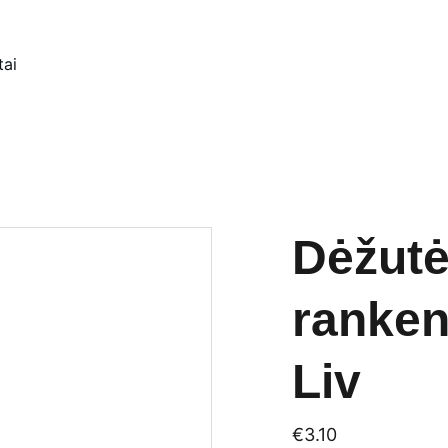
tai
Dėžutė 
ranke
Liv
€3.10