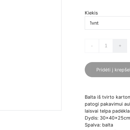
Kiekis
-
+
Pridėti į krepše
Balta iš tvirto kart
patogi pakavimui au
laisvai telpa padėk
Dydis: 30x40x25c
Spalva: balta