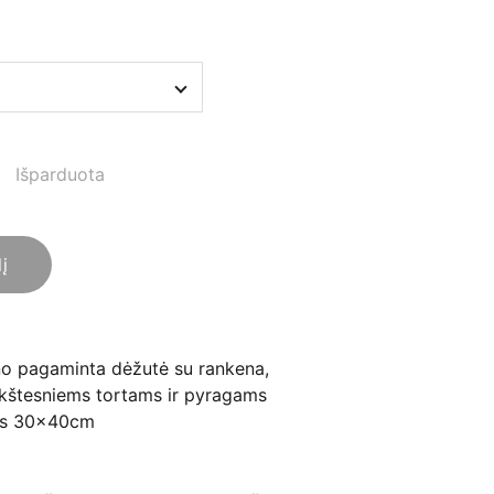
Išparduota
lį
ono pagaminta dėžutė su rankena,
kštesniems tortams ir pyragams
las 30x40cm
m