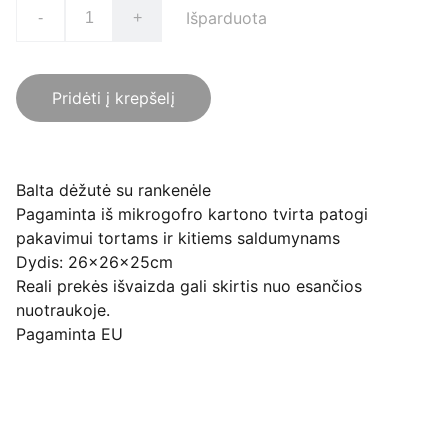
Išparduota
-
+
Pridėti į krepšelį
Balta dėžutė su rankenėle
Pagaminta iš mikrogofro kartono tvirta patogi
pakavimui tortams ir kitiems saldumynams
Dydis: 26x26x25cm
Reali prekės išvaizda gali skirtis nuo esančios
nuotraukoje.
Pagaminta EU